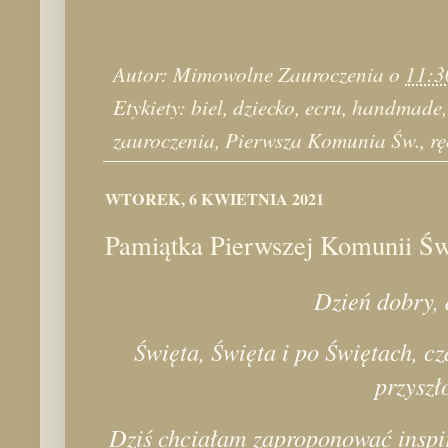
Autor:
Mimowolne Zauroczenia
o
11:3
Etykiety:
biel
,
dziecko
,
ecru
,
handmade
zauroczenia
,
Pierwsza Komunia Św.
,
rę
WTOREK, 6 KWIETNIA 2021
Pamiątka Pierwszej Komunii Św
Dzień dobry, 
Święta, Święta i po Świętach, c
przyszł
Dziś chciałam zaproponować inspir