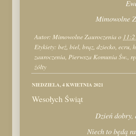
Ew
Mimowolne Z
Autor:
Mimowolne Zauroczenia
o
11:2
Etykiety:
beż
,
biel
,
brąz
,
dziecko
,
ecru
,
zauroczenia
,
Pierwsza Komunia Św.
,
rę
żółty
NIEDZIELA, 4 KWIETNIA 2021
Wesołych Świąt
Dzień dobry, 
Niech to będą r