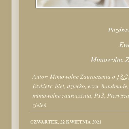
Pozdra
Ew
Mimowolne Z
Autor:
Mimowolne Zauroczenia
o
18:2
Etykiety:
biel
,
dziecko
,
ecru
,
handmade
mimowolne zauroczenia
,
P13
,
Pierwsz
zieleń
CZWARTEK, 22 KWIETNIA 2021